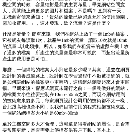
機空間的時候，容量絕對是我的主要考量，畢竟網站空間愈
大，我就能上傳更多的圖片和檔案，不是嗎？ 直到有一天，
主機商寄信來通知：「貴站的流量已經超過允許的使用範圍，
需加收費用。」，這才發現，欸？流量？這是什麼？
什麼是流量？ 簡單來說，我們在網站上放了一個1mb的檔案，
它被網友每讀取1次，就產生1mb的流量，讀取10次就是10mb
的流量...以此類推。所以，如果我們在租賃來的虛擬主機上放
了過多的檔案，所產生的流量會是非常可觀的，而超出流量所
產生的費用更是可怕...
那麼，一個網站的檔案大小到底是多少呢？其實，過去在網頁
設計師的養成道路上，設計師在學習過程中不斷被提醒的，就
是如何讓網站的檔案更小更輕巧，這樣網站瀏覽起來才會更順
暢。早期來說﹙響應式網頁未流行之前﹚一個剛做好的網站，
總檔案大小往往要控制在10mb~50mb之間；而現今網站用到
的技術愈來愈多元，每家網頁設計公司用的技術都不太一樣，
台北跟高雄也會不同，以我們目前使用的程式框架技術來說，
一個網站總檔案大小約是60mb~80mb
至於主機空間多大才合理，這就還是得看網站的屬性，是否需
要常態更新，是否需要上傳檔案供客戶下載，基本上，