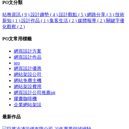
PO文
分類
站務資訊
( 9 )
設計趨勢
( 4 )
設計觀點
( 5 )
網路分享
( 3 )
技術
新知
( 1 )
設計作品
( 1 )
集客生活
( 2 )
媒體報導
( 2 )
關鍵字優
化觀察
( 2 )
PO文
常用標籤
網頁設計方案
網頁設計作品
seo
網頁設計優惠
網站架設公司
網站免費主機
網站架設費用
網頁設計公司推薦ptt
膠囊咖啡機
企業網站架設
最新
作品