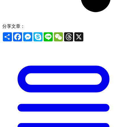
分享文章：
Share
Facebook
Messenger
Skype
Line
WeChat
Threads
X