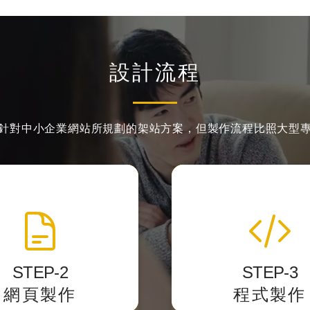
設計流程
針對中小企業網站所規劃的架站方案，
但製作流程比照大型
網頁製作切版
程式化與後台
準的 HTML標籤結構
我們開發後台力求精簡
設計稿轉換成網頁的格
客戶第一次使用就
STEP-2
STEP-3
式。
網頁製作
程式製作