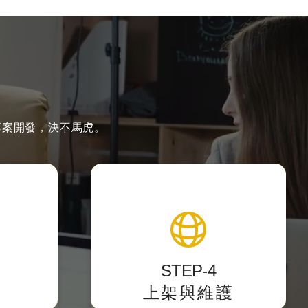
專案開發，決不馬虎。
製作
上架與維護
好用，讓
提供後台測試點，校對後正式上
上手。
架，
STEP-4
主動遞交網站sitemap提供搜尋
上架與維護
引擎蒐錄。