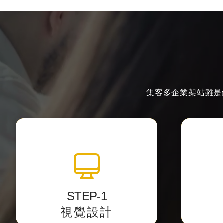
集客多企業架站雖是
全站視覺設計
透過影像編輯軟體中設計網站介
以最精
面，
將視覺
STEP-1
並提供客戶預覽網址校稿。
視覺設計