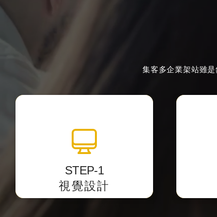
集客多企業架站雖是
全站視覺設計
透過影像編輯軟體中設計網站介
以最精
面，
將視覺
STEP-1
並提供客戶預覽網址校稿。
視覺設計