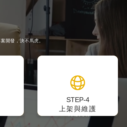
專案開發，決不馬虎。
製作
上架與維護
好用，讓
提供後台測試點，校對後正式上
上手。
架，
STEP-4
主動遞交網站sitemap提供搜尋
上架與維護
引擎蒐錄。