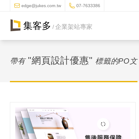
edge@jukes.com.tw
07-7633386
集客多
企業架站專家
/
"網頁設計優惠"
帶有
標籤的PO文