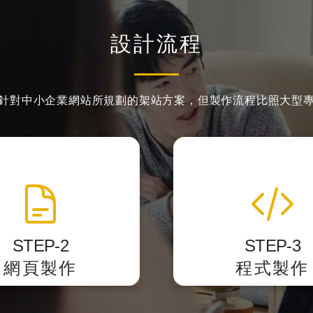
設計流程
針對中小企業網站所規劃的架站方案，
但製作流程比照大型
網頁製作切版
程式化與後台
準的 HTML標籤結構
我們開發後台力求精簡
設計稿轉換成網頁的格
客戶第一次使用就
STEP-2
STEP-3
式。
網頁製作
程式製作