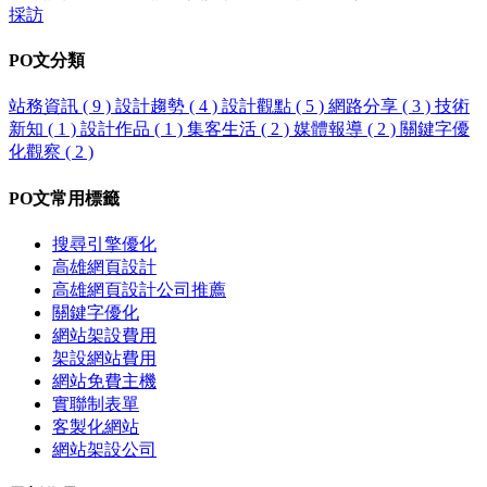
採訪
PO文
分類
站務資訊
( 9 )
設計趨勢
( 4 )
設計觀點
( 5 )
網路分享
( 3 )
技術
新知
( 1 )
設計作品
( 1 )
集客生活
( 2 )
媒體報導
( 2 )
關鍵字優
化觀察
( 2 )
PO文
常用標籤
搜尋引擎優化
高雄網頁設計
高雄網頁設計公司推薦
關鍵字優化
網站架設費用
架設網站費用
網站免費主機
實聯制表單
客製化網站
網站架設公司