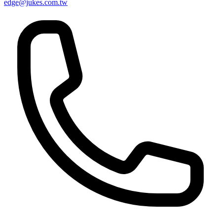
edge@jukes.com.tw