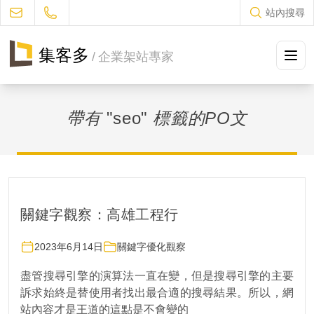
站內搜尋
集客多
/
企業架站專家
方案及售價
帶有
"seo"
標籤的PO文
設計流程
作品集冊
JUKES部落格
關鍵字觀察：高雄工程行
常見問題
2023年6月14日
關鍵字優化觀察
聯絡我們
盡管搜尋引擎的演算法一直在變，但是搜尋引擎的主要
訴求始終是替使用者找出最合適的搜尋結果。所以，網
促銷優惠
站內容才是王道的這點是不會變的