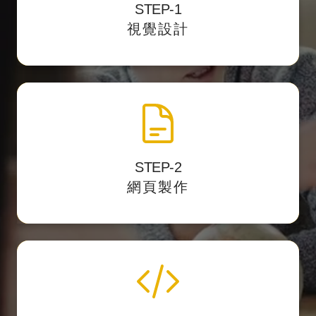
STEP-1
並提供客
透過影像編輯軟體中設計網站介面，
視覺設計
戶預覽網址校稿。
網頁製作切版
STEP-2
將視覺設計稿轉換
以最精準的 HTML標籤結構
網頁製作
成網頁的格式。
程式化與後台製作