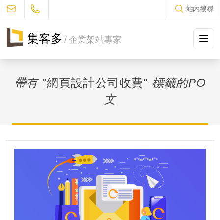
站內搜尋
集客多
/
企業架站專家
方案及售價
帶有
"網頁設計公司收費"
標籤的PO
設計流程
文
作品集冊
JUKES部落格
常見問題
聯絡我們
促銷優惠