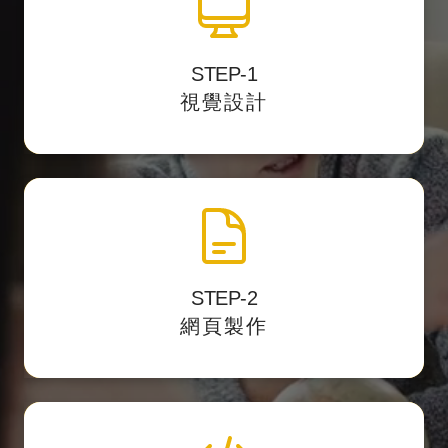
全站視覺設計
STEP-1
並提供客
透過影像編輯軟體中設計網站介面，
視覺設計
戶預覽網址校稿。
網頁製作切版
STEP-2
將視覺設計稿轉換
以最精準的 HTML標籤結構
網頁製作
成網頁的格式。