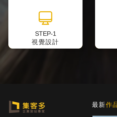
全站視覺設計
透過影像編輯軟體中設計網站介
以最精
面，
將視覺
STEP-1
並提供客戶預覽網址校稿。
視覺設計
最新
作