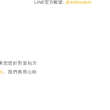
LINE官方帳號:
@489oadsm
果您想針對架站方
86
。我們將用心聆