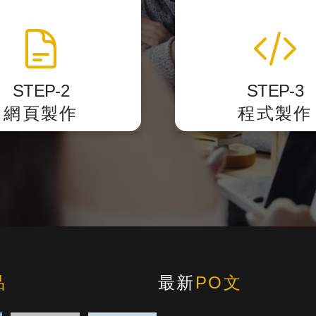
網頁製作切版
程式化與後台
準的 HTML標籤結構
我們開發後台力求精簡
設計稿轉換成網頁的格
客戶第一次使用就
STEP-2
STEP-3
式。
網頁製作
程式製作
品
最新
PO文