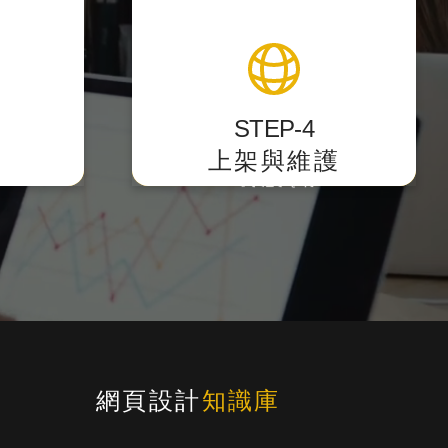
製作
上架與維護
好用，讓
提供後台測試點，校對後正式上
上手。
架，
STEP-4
主動遞交網站sitemap提供搜尋
上架與維護
引擎蒐錄。
網頁設計
知識庫