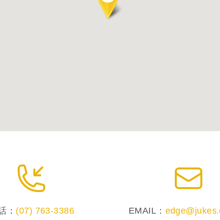
話：
(07) 763-3386
EMAIL：
edge@jukes.