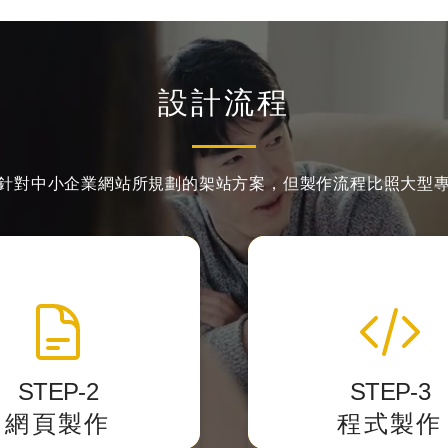
設計流程
針對中小企業網站所規劃的架站方案，
但製作流程比照大型
網頁製作切版
程式化與後台
準的 HTML標籤結構
我們開發後台力求精簡
設計稿轉換成網頁的格
客戶第一次使用就
STEP-2
STEP-3
式。
網頁製作
程式製作