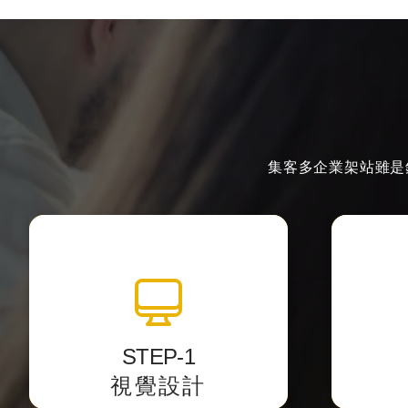
集客多企業架站雖是
全站視覺設計
透過影像編輯軟體中設計網站介
以最精
面，
將視覺
STEP-1
並提供客戶預覽網址校稿。
視覺設計