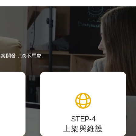
專案開發，決不馬虎。
製作
上架與維護
好用，讓
提供後台測試點，校對後正式上
上手。
架，
STEP-4
主動遞交網站sitemap提供搜尋
上架與維護
引擎蒐錄。