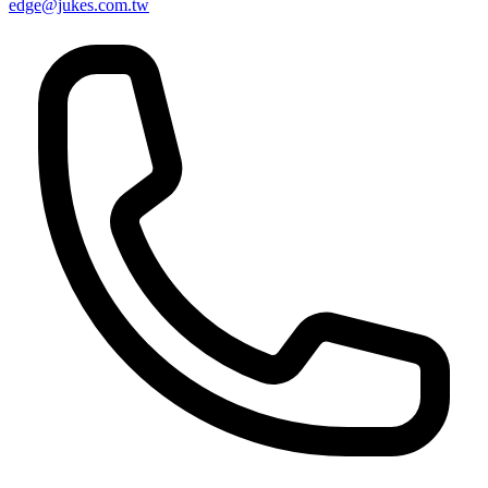
edge@jukes.com.tw