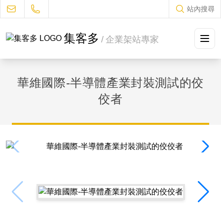
站內搜尋
集客多
/
企業架站專家
方案及售價
華維國際-半導體產業封裝測試的佼
設計流程
佼者
作品集冊
JUKES部落格
常見問題
聯絡我們
促銷優惠