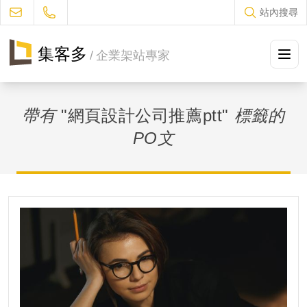
站內搜尋
集客多
/
企業架站專家
方案及售價
帶有
"網頁設計公司推薦ptt"
標籤的
設計流程
PO文
作品集冊
JUKES部落格
常見問題
聯絡我們
促銷優惠