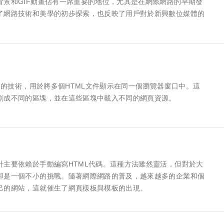
背景和GIF動畫佔有一席重要的地位，尤其是在網際網路的早期發
了網路技術和美學的初步探索，也反映了用戶對於新興數位媒體的
常見的技術，用於將多個HTML文件顯示在同一個瀏覽器窗口中。這
割成不同的區塊，並在這些區塊中載入不同的網頁資源。
計主要依賴於手動編寫HTML代碼。這種方法雖然靈活，但對於大
卻是一個不小的挑戰。隨著網際網路的普及，越來越多的企業和個
己的網站，這就催生了網頁樣板與模板的出現。