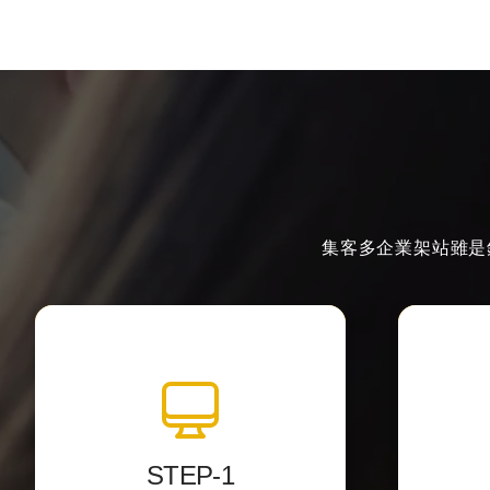
集客多企業架站雖是
全站視覺設計
透過影像編輯軟體中設計網站介
以最精
面，
將視覺
STEP-1