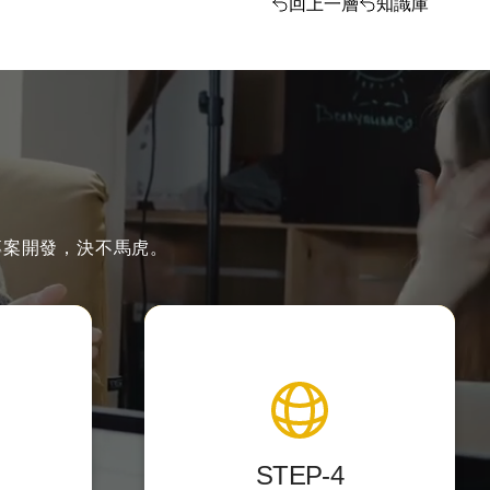
回上一層
知識庫
專案開發，決不馬虎。
製作
上架與維護
好用，讓
提供後台測試點，校對後正式上
上手。
架，
STEP-4