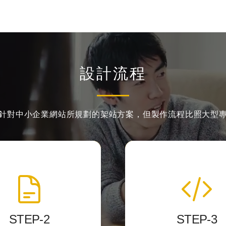
設計流程
針對中小企業網站所規劃的架站方案，
但製作流程比照大型
網頁製作切版
程式化與後台
準的 HTML標籤結構
我們開發後台力求精簡
設計稿轉換成網頁的格
客戶第一次使用就
STEP-2
STEP-3