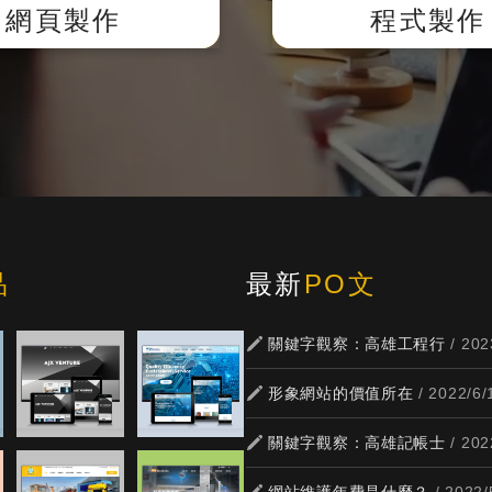
式。
網頁製作
程式製作
品
最新
PO文
關鍵字觀察：高雄工程行
/ 202
形象網站的價值所在
/ 2022/6/
關鍵字觀察：高雄記帳士
/ 202