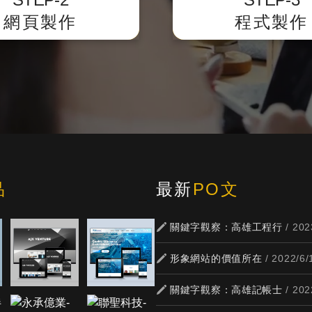
式。
網頁製作
程式製作
品
最新
PO文
關鍵字觀察：高雄工程行
/ 202
形象網站的價值所在
/ 2022/6/
關鍵字觀察：高雄記帳士
/ 202