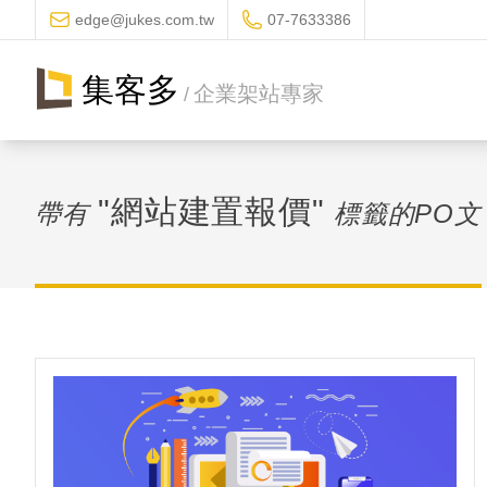
edge@jukes.com.tw
07-7633386
集客多
企業架站專家
/
"網站建置報價"
帶有
標籤的PO文