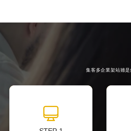
集客多企業架站雖是
全站視覺設計
透過影像編輯軟體中設計網站介
以最精
面，
將視覺
STEP-1