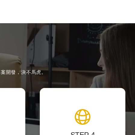
專案開發，決不馬虎。
製作
上架與維護
好用，讓
提供後台測試點，校對後正式上
上手。
架，
STEP-4