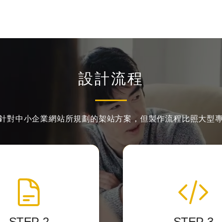
設計流程
針對中小企業網站所規劃的架站方案，
但製作流程比照大型
網頁製作切版
程式化與後台
準的 HTML標籤結構
我們開發後台力求精簡
設計稿轉換成網頁的格
客戶第一次使用就
STEP-2
STEP-3