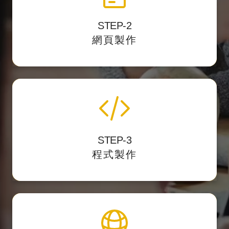
STEP-2
將視覺設計稿轉換
以最精準的 HTML標籤結構
網頁製作
成網頁的格式。
程式化與後台製作
STEP-3
我們開發後台力求精簡好用，讓客戶第一次使
程式製作
用就上手。
上架與維護