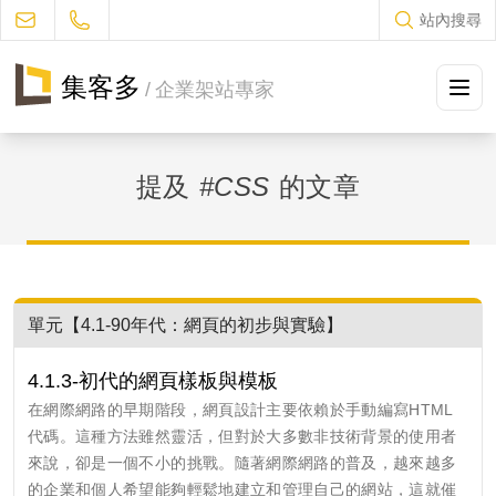
站內搜尋
集客多
/
企業架站專家
方案及售價
提及
#CSS
的文章
設計流程
作品集冊
JUKES部落格
單元【4.1-90年代：網頁的初步與實驗】
常見問題
4.1.3-初代的網頁樣板與模板
在網際網路的早期階段，網頁設計主要依賴於手動編寫HTML
聯絡我們
代碼。這種方法雖然靈活，但對於大多數非技術背景的使用者
來說，卻是一個不小的挑戰。隨著網際網路的普及，越來越多
促銷優惠
的企業和個人希望能夠輕鬆地建立和管理自己的網站，這就催