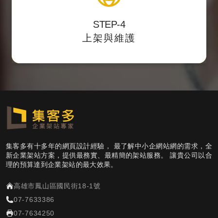
STEP-4
主動遞交
提供後台測試點，校對後正式上架，
上架與維護
網站sitemap提供搜尋引擎蒐錄。
集客多有十多年的網頁設計經驗， 最了解中小企網站網的需求，全
新企業架站方案，提供最務實、最精簡的架站服務。 讓貴公司以合
理的預算達到企業架站的最大效果。
高雄市鳳山區國民街18-1號
07-7633386
07-7634250